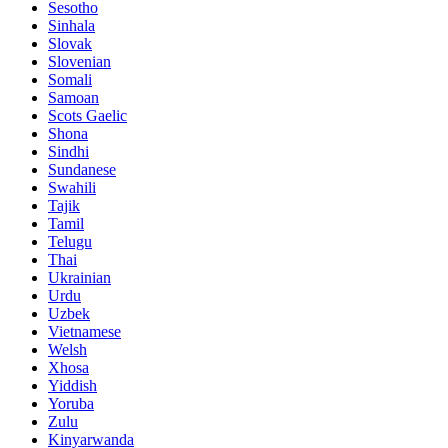
Sesotho
Sinhala
Slovak
Slovenian
Somali
Samoan
Scots Gaelic
Shona
Sindhi
Sundanese
Swahili
Tajik
Tamil
Telugu
Thai
Ukrainian
Urdu
Uzbek
Vietnamese
Welsh
Xhosa
Yiddish
Yoruba
Zulu
Kinyarwanda