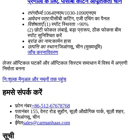
प्रणाली के लिए, पीसीबी काटने आपूर्तिकर्ता चीन
तरंगदैर्ध्य:
1064एनएम/1030-1090एनएम
आवेदन पत्र:
पीसीबी कटिंग, एजी एचिंग का पैनल
विशेषताएँ:
(1) स्पॉट स्थिरता >90%
(2) छोटी फोकल लंबाई, बड़ा प्रारूप, ठीक फोकस बीम
स्पॉट सुनिश्चित करें
ब्रांड का नाम:
कार्मन हास
उत्पत्ति का स्थान:
जिआंगसू, चीन (मुख्यभूमि)
जाँच करना
विवरण
लेजर ऑप्टिकल घटकों और ऑप्टिकल सिस्टम समाधान में विश्व में अग्रणी
निर्माता बनना
निःशुल्क मैनुअल और नमूनों तक पहुंच
हमसे संपर्क करें
फ़ोन नंबर
+86-512-67678768
पता
नंबर 155, वेस्ट रोड सुहोंग, सूज़ौ औद्योगिक पार्क, सूज़ौ शहर,
जिआंगसू, चीन
ईमेल
sales@carmanhaas.com
सूची