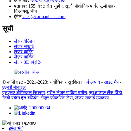
फ़ोन नंबर
+86-512-67678768
पता
नंबर 155, वेस्ट रोड सुहोंग, सूज़ौ औद्योगिक पार्क, सूज़ौ शहर,
जिआंगसू, चीन
ईमेल
sales@carmanhaas.com
सूची
लेसर वेल्डिंग
लेजर सफाई
लेजर कटिंग
लेज़र मार्किंग
लेज़र 3D प्रिंटिंग
© कॉपीराइट - 2021-2023: सर्वाधिकार सुरक्षित।
गर्म उत्पाद
-
साइट मैप
-
एएमपी मोबाइल
एसएलए ऑप्टिकल सिस्टम
,
ग्रीन लेजर मार्किंग मशीन
,
सुरक्षात्मक लेंस विंडो
,
गैल्वो स्कैन हेड वेल्डिंग
,
लेज़र फ़ोकसिंग लेंस
,
लेजर सफाई उपकरण
,
ईमेल भेजें