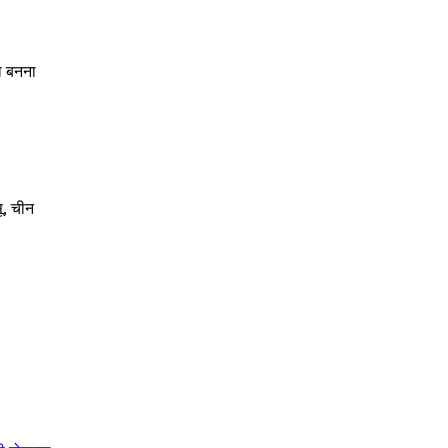
ा बनना
सू, चीन