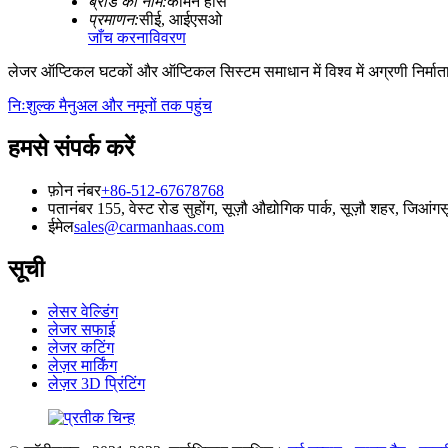
ब्रांड का नाम:
कार्मन हास
प्रमाणन:
सीई, आईएसओ
जाँच करना
विवरण
लेजर ऑप्टिकल घटकों और ऑप्टिकल सिस्टम समाधान में विश्व में अग्रणी निर्मात
निःशुल्क मैनुअल और नमूनों तक पहुंच
हमसे संपर्क करें
फ़ोन नंबर
+86-512-67678768
पता
नंबर 155, वेस्ट रोड सुहोंग, सूज़ौ औद्योगिक पार्क, सूज़ौ शहर, जिआंग
ईमेल
sales@carmanhaas.com
सूची
लेसर वेल्डिंग
लेजर सफाई
लेजर कटिंग
लेज़र मार्किंग
लेज़र 3D प्रिंटिंग