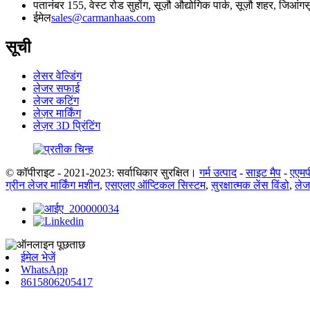
पता
नंबर 155, वेस्ट रोड सुहोंग, सूज़ौ औद्योगिक पार्क, सूज़ौ शहर, जिआंग
ईमेल
sales@carmanhaas.com
सूची
लेसर वेल्डिंग
लेजर सफाई
लेजर कटिंग
लेज़र मार्किंग
लेज़र 3D प्रिंटिंग
© कॉपीराइट - 2021-2023: सर्वाधिकार सुरक्षित।
गर्म उत्पाद
-
साइट मैप
-
एएमप
ग्रीन लेजर मार्किंग मशीन
,
एसएलए ऑप्टिकल सिस्टम
,
सुरक्षात्मक लेंस विंडो
,
ले
ईमेल भेजें
WhatsApp
8615806205417