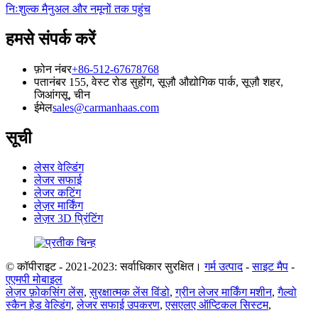
निःशुल्क मैनुअल और नमूनों तक पहुंच
हमसे संपर्क करें
फ़ोन नंबर
+86-512-67678768
पता
नंबर 155, वेस्ट रोड सुहोंग, सूज़ौ औद्योगिक पार्क, सूज़ौ शहर,
जिआंगसू, चीन
ईमेल
sales@carmanhaas.com
सूची
लेसर वेल्डिंग
लेजर सफाई
लेजर कटिंग
लेज़र मार्किंग
लेज़र 3D प्रिंटिंग
© कॉपीराइट - 2021-2023: सर्वाधिकार सुरक्षित।
गर्म उत्पाद
-
साइट मैप
-
एएमपी मोबाइल
लेज़र फ़ोकसिंग लेंस
,
सुरक्षात्मक लेंस विंडो
,
ग्रीन लेजर मार्किंग मशीन
,
गैल्वो
स्कैन हेड वेल्डिंग
,
लेजर सफाई उपकरण
,
एसएलए ऑप्टिकल सिस्टम
,