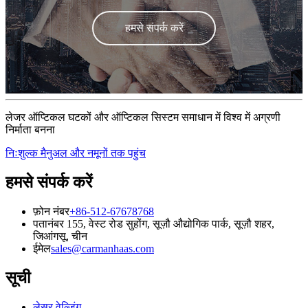
हमसे संपर्क करें
लेजर ऑप्टिकल घटकों और ऑप्टिकल सिस्टम समाधान में विश्व में अग्रणी
निर्माता बनना
निःशुल्क मैनुअल और नमूनों तक पहुंच
हमसे संपर्क करें
फ़ोन नंबर
+86-512-67678768
पता
नंबर 155, वेस्ट रोड सुहोंग, सूज़ौ औद्योगिक पार्क, सूज़ौ शहर,
जिआंगसू, चीन
ईमेल
sales@carmanhaas.com
सूची
लेसर वेल्डिंग